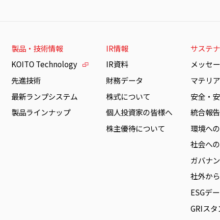
製品・技術情報
IR情報
サステナ
KOITO Technology
IR資料
メッセ
先進技術
財務データ
マテリア
最新ランプシステム
株式について
安全・
製品ラインナップ
個人投資家の皆様へ
統合報
株主優待について
環境へ
社会へ
ガバナ
社外か
ESGデ
GRIス