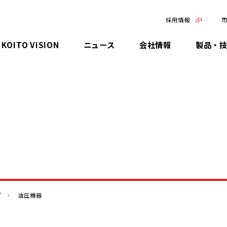
採用情報
KOITO VISION
ニュース
会社情報
製品・
ごあいさつ
日本
KOITO Technology
IR資料
決算関連資料
メッセージ
環境マネジメント
品質向上への取り組み
コーポレート・ガバナンス
環境
会社概要
米州
先進技術
有価証券報告書
財務データ
マテリアリティ(優先課題)
気候変動・カーボンニュートラ
サプライチェーンマネジメント
コンプライアンス・リスクマネ
社会
ルへの取り組み
ジメント
企業理念
欧州
最新ランプシステム
株主総会
株式について
安全・安心への取り組み
人材マネジメント・人材育成
ガバナンス
環境負荷低減
情報セキュリティ
拠点一覧
中国
製品ラインナップ
報告書
個人投資家の皆様へ
統合報告書
人権の尊重
資源循環への取り組み
知財マネジメント
KOITOの歩み（沿革）
アジア
株主優待について
環境への取り組み
社会貢献活動
プ
油圧機器
TCFD提言に沿った情報開示
税務ガバナンス
グローバルネットワーク
社会への取り組み
ステークホルダーエンゲージメ
環境報告書
ント