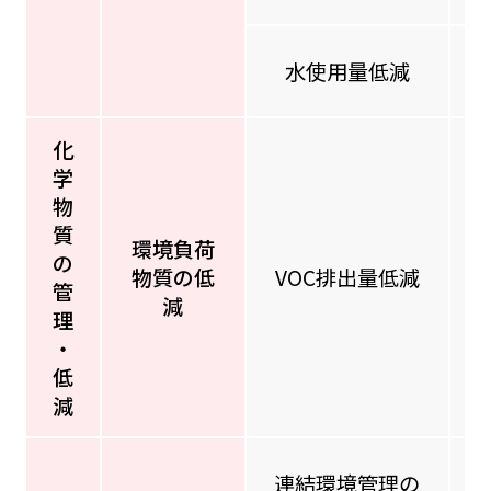
水使用量低減
化
学
物
質
環境負荷
の
物質の低
VOC排出量低減
管
減
理
・
低
減
連結環境管理の