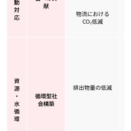
動
献
対
物流における
応
CO₂低減
資
排出物量の低減
源
・
循環型社
水
会構築
循
環