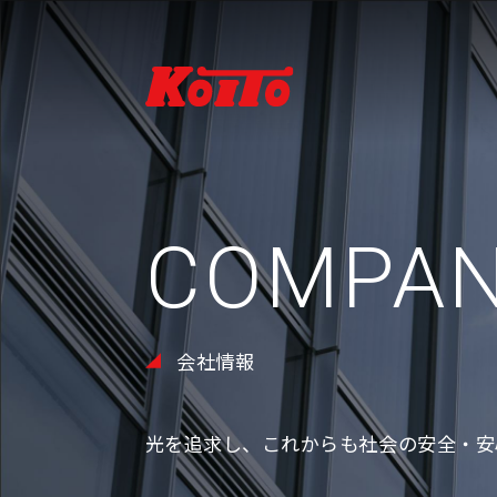
COMPA
会社情報
会社情報TOP
製品・技術情報TOP
IR情報TOP
サステナビリティTOP
光を追求し、これからも
社会の安全・安