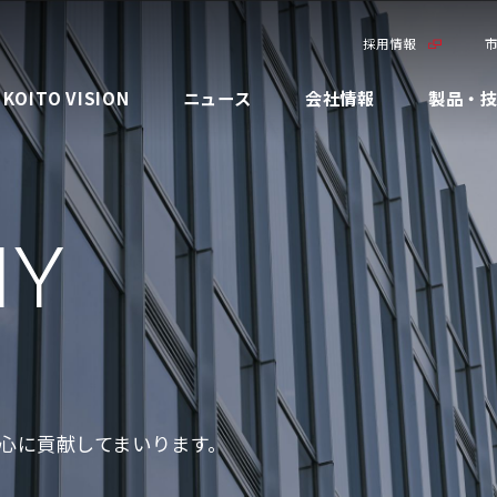
採用情報
KOITO VISION
ニュース
会社情報
製品・
ごあいさつ
日本
KOITO Technology
IR資料
決算関連資料
メッセージ
環境マネジメント
品質向上への取り組み
コーポレート・ガバナンス
環境
NY
会社概要
米州
先進技術
有価証券報告書
財務データ
マテリアリティ(優先課題)
気候変動・カーボンニュートラ
サプライチェーンマネジメント
コンプライアンス・リスクマネ
社会
ルへの取り組み
ジメント
企業理念
欧州
最新ランプシステム
株主総会
株式について
安全・安心への取り組み
人材マネジメント・人材育成
ガバナンス
環境負荷低減
情報セキュリティ
拠点一覧
中国
製品ラインナップ
報告書
個人投資家の皆様へ
統合報告書
人権の尊重
資源循環への取り組み
知財マネジメント
KOITOの歩み（沿革）
アジア
株主優待について
環境への取り組み
社会貢献活動
TCFD提言に沿った情報開示
税務ガバナンス
心に貢献してまいります。
グローバルネットワーク
社会への取り組み
ステークホルダーエンゲージメ
環境報告書
ント