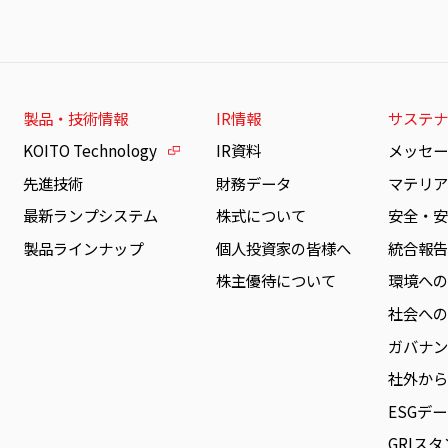
製品・技術情報
IR情報
サステナ
KOITO Technology
IR資料
メッセ
先進技術
財務データ
マテリア
最新ランプシステム
株式について
安全・
製品ラインナップ
個人投資家の皆様へ
統合報
株主優待について
環境へ
社会へ
ガバナ
社外か
ESGデ
GRIス