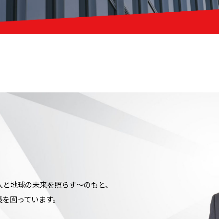
役員一覧
ガバナンス
社外からの評価
ESGデータ
GRIスタンダード対照表
ON ～人と地球の未来を照らす～のもと、
長を図っています。