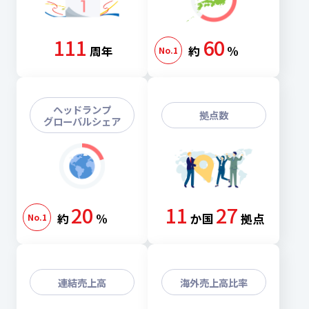
111
60
周年
約
%
ヘッドランプ
拠点数
グローバルシェア
20
11
27
約
%
か国
拠点
連結売上高
海外売上高比率