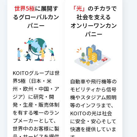
世界5極
に展開す
「光」
のチカラで
る
グローバルカン
社会を支える
パニー
オンリーワンカン
パニー
KOITOグループは世
界5極（日本・米
自動車や飛行機等の
州・欧州・中国・ア
モビリティから信号
ジア）に
研究・開
機やスタジアム照明
発・生産・販売体制
等のインフラまで、
を有する唯一のラン
KOITOの光は社会
プメーカーとして、
に安全・安心そして
世界中のお客様に製
快適を提供していま
品・サービスを提供
す。