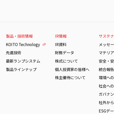
製品・技術情報
IR情報
サステナ
KOITO Technology
IR資料
メッセ
先進技術
財務データ
マテリア
最新ランプシステム
株式について
安全・
製品ラインナップ
個人投資家の皆様へ
統合報
株主優待について
環境へ
社会へ
ガバナ
社外か
ESGデ