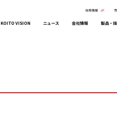
採用情報
KOITO VISION
ニュース
会社情報
製品・
ごあいさつ
日本
KOITO Technology
IR資料
決算関連資料
メッセージ
環境マネジメント
品質向上への取り組み
コーポレート・ガバナンス
環境
会社概要
米州
先進技術
有価証券報告書
財務データ
マテリアリティ(優先課題)
気候変動・カーボンニュートラ
サプライチェーンマネジメント
コンプライアンス・リスクマネ
社会
ルへの取り組み
ジメント
企業理念
欧州
最新ランプシステム
株主総会
株式について
安全・安心への取り組み
人材マネジメント・人材育成
ガバナンス
環境負荷低減
情報セキュリティ
拠点一覧
中国
製品ラインナップ
報告書
個人投資家の皆様へ
統合報告書
人権の尊重
資源循環への取り組み
知財マネジメント
KOITOの歩み（沿革）
アジア
株主優待について
環境への取り組み
社会貢献活動
TCFD提言に沿った情報開示
税務ガバナンス
グローバルネットワーク
社会への取り組み
ステークホルダーエンゲージメ
環境報告書
ント