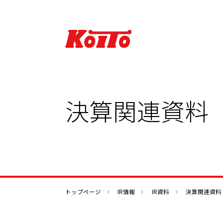
決算関連資料
会社情報TOP
製品・技術情報TOP
IR情報TOP
サステナビリティTOP
トップページ
IR情報
IR資料
決算関連資料