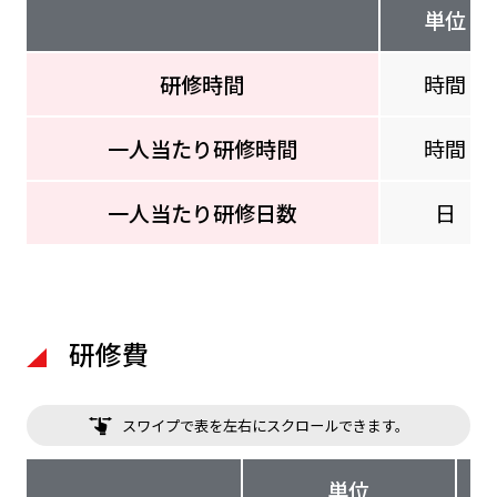
単位
研修時間
時間
一人当たり研修時間
時間
一人当たり研修日数
日
研修費
スワイプで表を左右にスクロールできます。
単位