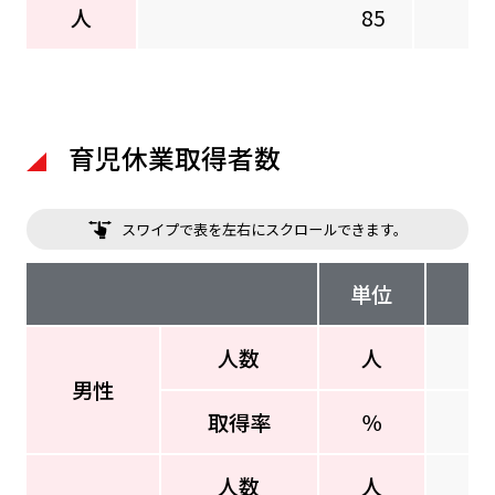
人
85
育児休業取得者数
スワイプで表を左右にスクロールできます。
単位
2
人数
人
男性
取得率
％
人数
人