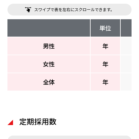
スワイプで表を左右にスクロールできます。
単位
2
男性
年
⼥性
年
全体
年
定期採⽤数