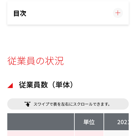
目次
従業員の状況
従業員数（単体）
スワイプで表を左右にスクロールできます。
単位
2021