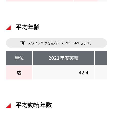
平均年齢
スワイプで表を左右にスクロールできます。
単位
2021年度実績
歳
42.4
平均勤続年数