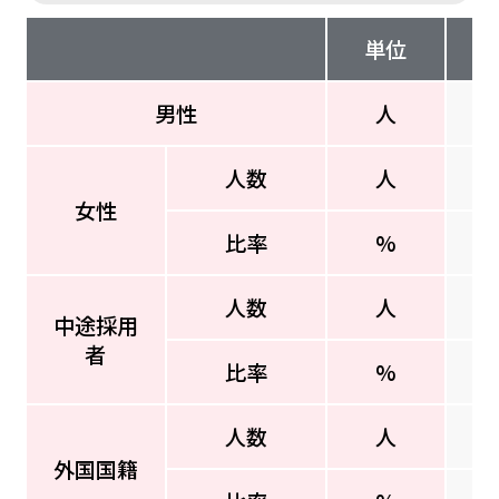
単位
男性
人
人数
人
⼥性
比率
%
人数
人
中途採用
者
比率
%
人数
人
外国国籍