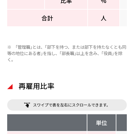
比率
%
合計
人
※
｢管理職｣とは、｢部下を持つ、または部下を持たなくとも同
等の地位にある者｣を指し、｢部長職｣以上を含み、｢役員｣を除
く。
再雇用比率
スワイプで表を左右にスクロールできます。
単位
2