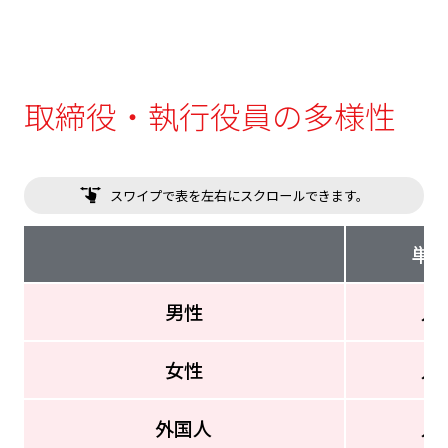
取締役・執行役員の多様性
スワイプで表を左右にスクロールできます。
単
男性
人
女性
人
外国人
人