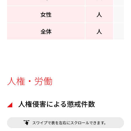
⼥性
人
全体
人
人権・労働
人権侵害による懲戒件数
スワイプで表を左右にスクロールできます。