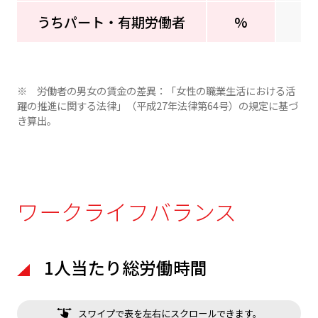
うちパート・有期労働者
%
※
労働者の男女の賃金の差異：「女性の職業生活における活
躍の推進に関する法律」（平成27年法律第64号）の規定に基づ
き算出。
ワークライフバランス
1人当たり総労働時間
スワイプで表を左右にスクロールできます。