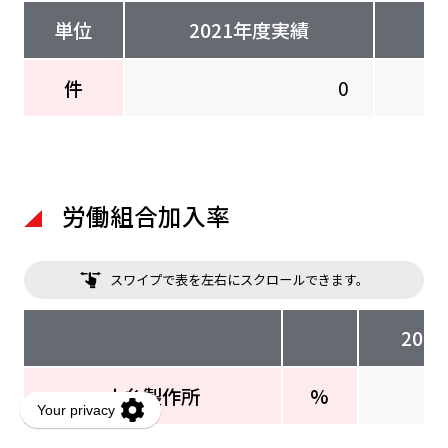
単位
2021年度実績
件
0
労働組合加入率
スワイプで表を左右にスクロールできます。
202
小糸製作所
%